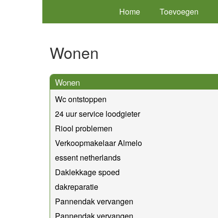
Home
Toevoegen
Wonen
Wonen
Wc ontstoppen
24 uur service loodgieter
Riool problemen
Verkoopmakelaar Almelo
essent netherlands
Daklekkage spoed
dakreparatie
Pannendak vervangen
Pannendak vervangen