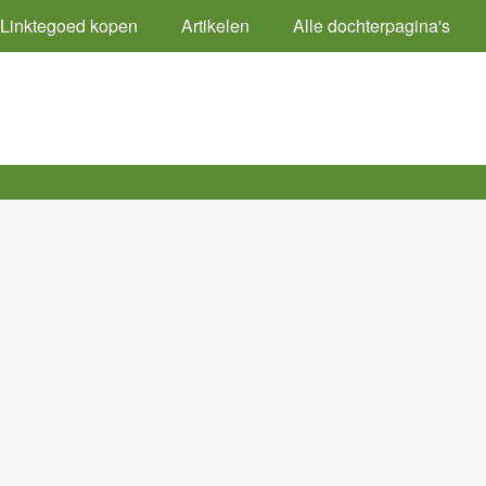
Linktegoed kopen
Artikelen
Alle dochterpagina's