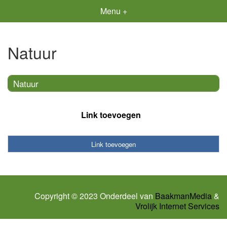
Menu +
Natuur
Natuur
Link toevoegen
Link toevoegen
Copyright © 2023 Onderdeel van
BaakmanMedia
&
Vrolijk Internet Services