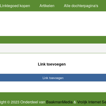
Linktegoed kopen
Artikelen
Alle dochterpagina's
Link toevoegen
Link toevoegen
ight © 2023 Onderdeel van
BaakmanMedia
&
Vrolijk Internet S