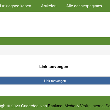
Linktegoed kopen
Artikelen
Alle dochterpagina's
Link toevoegen
Link toevoegen
ight © 2023 Onderdeel van
BaakmanMedia
&
Vrolijk Internet S